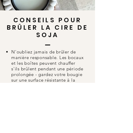
CONSEILS POUR
BRÛLER LA CIRE DE
SOJA
N'oubliez jamais de brûler de
manière responsable. Les bocaux
et les boîtes peuvent chauffer
s'ils brûlent pendant une période
prolongée - gardez votre bougie
sur une surface résistante à la
chaleur et à l'écart des objets
inflammables.
Ne laissez jamais votre bougie
sans surveillance lorsqu'elle est
allumée et laissez-la refroidir
complètement avant de la
manipuler.
Ne brûlez pas de bougies plus
de 4 heures.